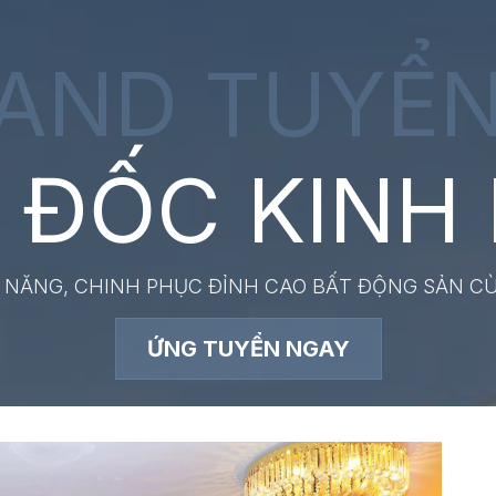
AND TUYỂ
M ĐỐC KINH
M NĂNG, CHINH PHỤC ĐỈNH CAO BẤT ĐỘNG SẢN C
ỨNG TUYỂN NGAY