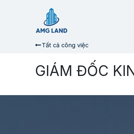
Bỏ qua để đến Nội dung
TRANG CHỦ
VỀ CH
Tất cả công việc
GIÁM ĐỐC KI