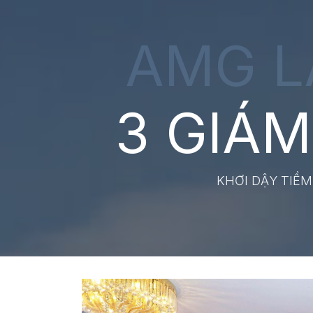
AMG L
3 GIÁ
KHƠI DẬY TIỀ