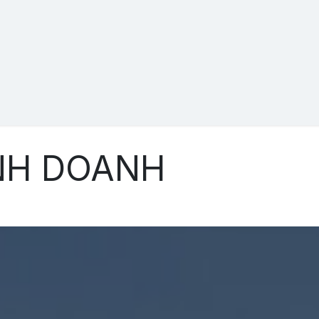
ÚNG TÔI
HỆ THỐNG SẢN PHẨM
SỰ KIỆN
TIN T
NH DOANH