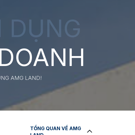
N DỤNG
 DOANH
ÙNG AMG LAND!
TỔNG QUAN VỀ AMG