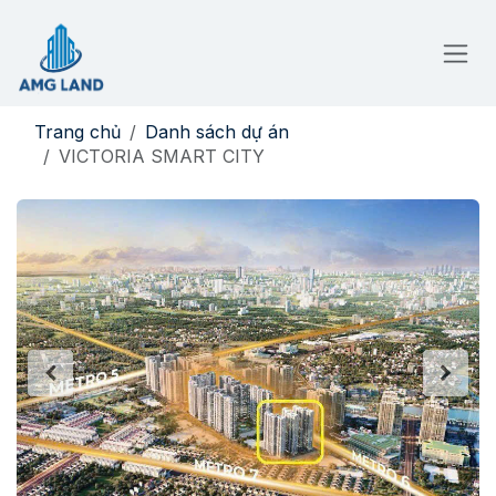
Bỏ qua để đến Nội dung
Trang chủ
Danh sách dự án
VICTORIA SMART CITY